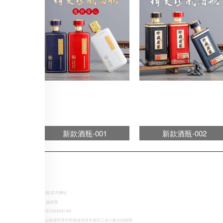
新款酒瓶-001
新款酒瓶-002
CONTACT US
anbo(中国)官方网站
销售部：赵经理
手机:
15705309199
地址:
山东省菏泽市郓城县经济开发区工业六路北段路西