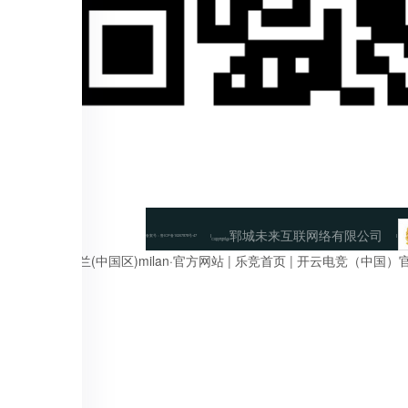
郓城未来互联网络有限公司
备案号：
鲁ICP备10207878号-47
Copyright@
anbo足球
|
米兰(中国区)milan·官方网站
|
乐竞首页
|
开云电竞（中国）