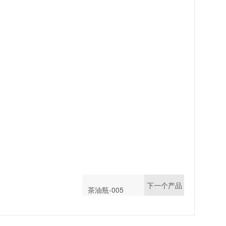
下一个产品
茶油瓶-005