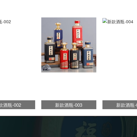
款酒瓶-002
新款酒瓶-003
新款酒瓶-0