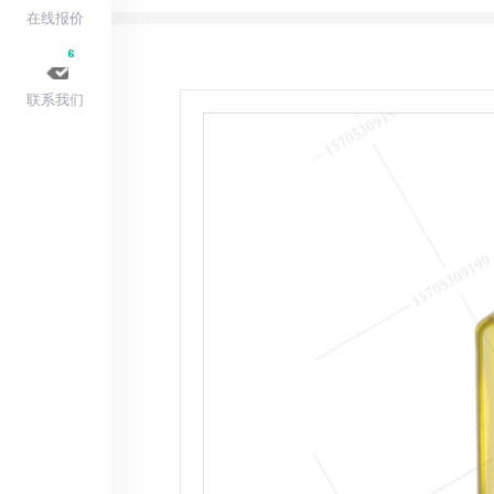
在线报价
联系我们