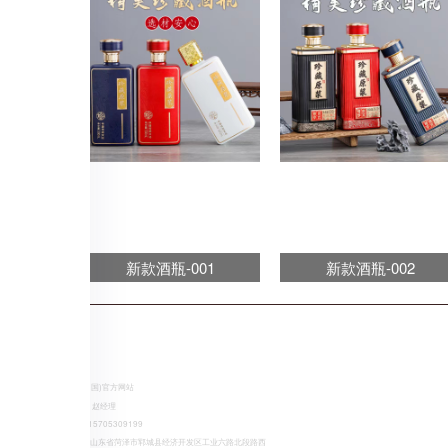
新款酒瓶-001
新款酒瓶-002
CONTACT US
anbo(中国)官方网站
销售部：赵经理
手机:
15705309199
地址:
山东省菏泽市郓城县经济开发区工业六路北段路西