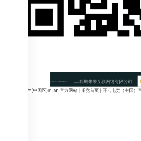
郓城未来互联网络有限公司
备案号：
鲁ICP备10207878号-47
Copyright@
anbo足球
|
米兰(中国区)milan·官方网站
|
乐竞首页
|
开云电竞（中国）