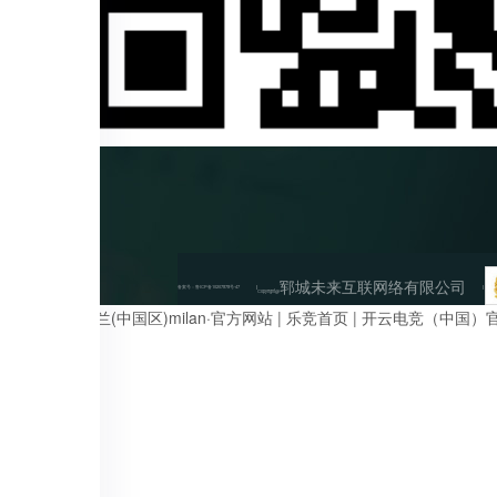
郓城未来互联网络有限公司
备案号：
鲁ICP备10207878号-47
Copyright@
anbo足球
|
米兰(中国区)milan·官方网站
|
乐竞首页
|
开云电竞（中国）