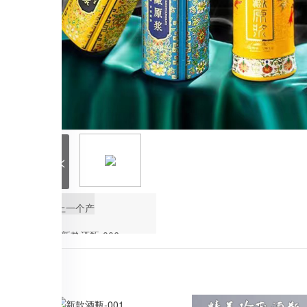
<
上一个产
新款酒瓶-006
品