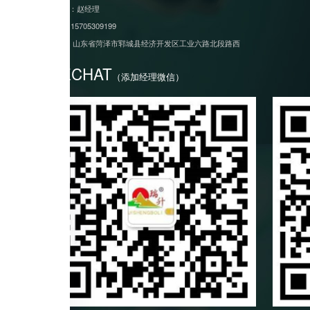
销售部：赵经理
手机:
15705309199
地址:
山东省菏泽市郓城县经济开发区工业六路北段路西
WECHAT
（添加经理微信）