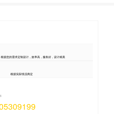
根据您的需求定制设计，效率高，服务好，设计精美
根据实际情况商定
话
05309199