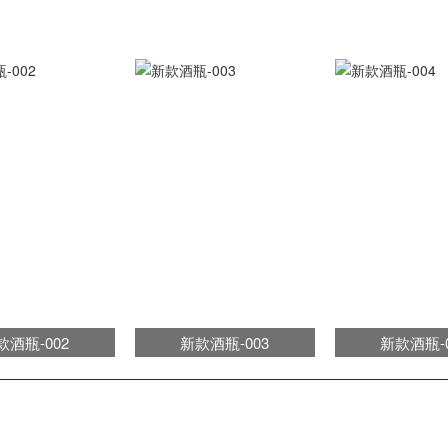
款酒瓶-002
新款酒瓶-003
新款酒瓶-0