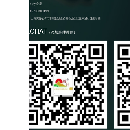
销售部：赵经理
手机:
15705309199
地址:
山东省菏泽市郓城县经济开发区工业六路北段路西
WECHAT
（添加经理微信）